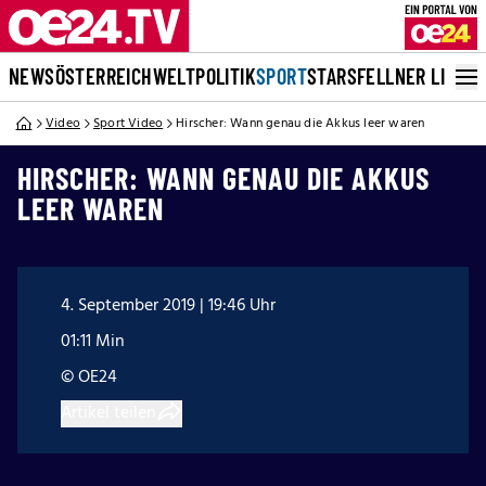
NEWS
ÖSTERREICH
WELT
POLITIK
SPORT
STARS
FELLNER LIVE
Video
Sport Video
Hirscher: Wann genau die Akkus leer waren
HIRSCHER: WANN GENAU DIE AKKUS
LEER WAREN
4. September 2019 | 19:46 Uhr
01:11 Min
© OE24
Artikel teilen