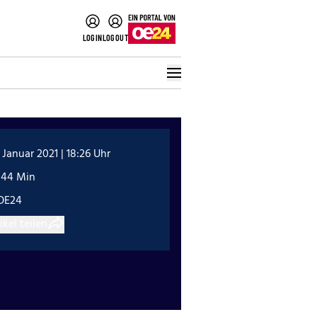
LOGIN
LOGOUT
 Januar 2021 | 18:26 Uhr
:44 Min
OE24
ikel teilen