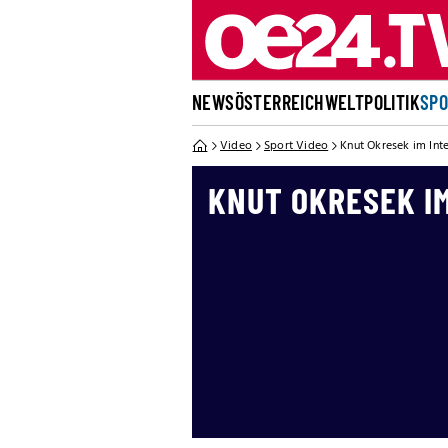
NEWS
ÖSTERREICH
WELT
POLITIK
SP
Video
Sport Video
Knut Okresek im Int
KNUT OKRESEK I