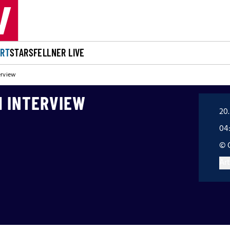
ORT
STARS
FELLNER LIVE
erview
M INTERVIEW
20.
04
© 
Art