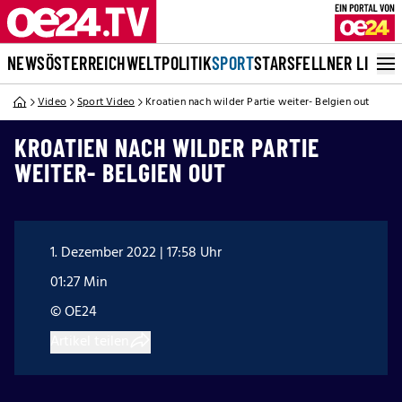
NEWS
ÖSTERREICH
WELT
POLITIK
SPORT
STARS
FELLNER LIVE
Video
Sport Video
Kroatien nach wilder Partie weiter- Belgien out
KROATIEN NACH WILDER PARTIE
WEITER- BELGIEN OUT
1. Dezember 2022 | 17:58 Uhr
01:27 Min
© OE24
Artikel teilen