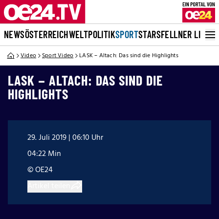
NEWS
ÖSTERREICH
WELT
POLITIK
SPORT
STARS
FELLNER LIVE
Video
Sport Video
LASK – Altach: Das sind die Highlights
LASK – ALTACH: DAS SIND DIE
HIGHLIGHTS
29. Juli 2019 | 06:10 Uhr
04:22 Min
© OE24
Artikel teilen