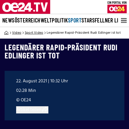
NEWS
ÖSTERREICH
WELT
POLITIK
SPORT
STARS
FELLNER LIVE
Video
Sport Video
Legendärer Rapid-Präsident Rudi Edlinger ist tot
LEGENDÄRER RAPID-PRÄSIDENT RUDI
EDLINGER IST TOT
22. August 2021 | 10:32 Uhr
02:28 Min
© OE24
Artikel teilen