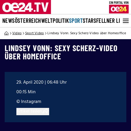
NEWS
ÖSTERREICH
WELT
POLITIK
SPORT
STARS
FELLNER LIVE
Video
Sport Video
Lindsey Vonn: Sexy Scherz-Video über Homeoffice
LINDSEY VONN: SEXY SCHERZ-VIDEO
ÜBER HOMEOFFICE
29. April 2020 | 06:48 Uhr
00:15 Min
© Instagram
Artikel teilen