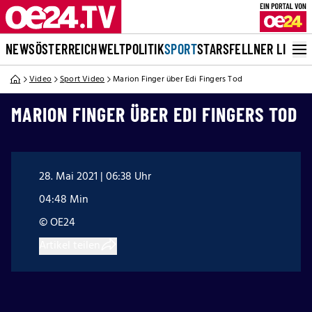
NEWS
ÖSTERREICH
WELT
POLITIK
SPORT
STARS
FELLNER LIVE
Video
Sport Video
Marion Finger über Edi Fingers Tod
MARION FINGER ÜBER EDI FINGERS TOD
28. Mai 2021 | 06:38 Uhr
04:48 Min
© OE24
Artikel teilen