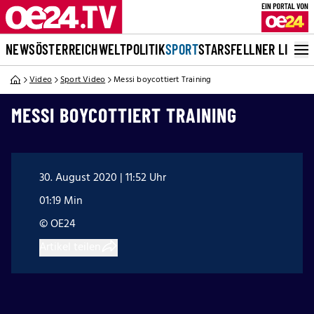
NEWS
ÖSTERREICH
WELT
POLITIK
SPORT
STARS
FELLNER LIVE
Video
Sport Video
Messi boycottiert Training
MESSI BOYCOTTIERT TRAINING
30. August 2020 | 11:52 Uhr
01:19 Min
© OE24
Artikel teilen