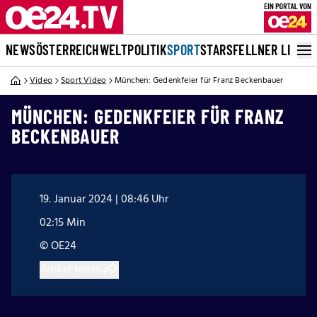
NEWS
ÖSTERREICH
WELT
POLITIK
SPORT
STARS
FELLNER LIVE
Video
Sport Video
München: Gedenkfeier für Franz Beckenbauer
MÜNCHEN: GEDENKFEIER FÜR FRANZ
BECKENBAUER
19. Januar 2024 | 08:46 Uhr
02:15 Min
© OE24
Artikel teilen