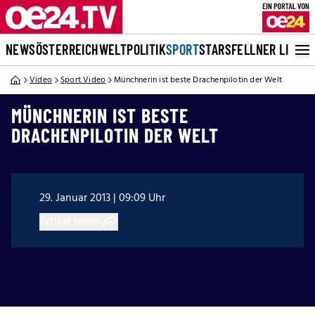
NEWS
ÖSTERREICH
WELT
POLITIK
SPORT
STARS
FELLNER LIVE
Video
Sport Video
Münchnerin ist beste Drachenpilotin der Welt
MÜNCHNERIN IST BESTE
DRACHENPILOTIN DER WELT
29. Januar 2013 | 09:09 Uhr
Artikel teilen