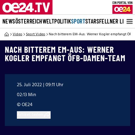
NEWS
ÖSTERREICH
WELT
POLITIK
SPORT
STARS
FELLNER LIVE
Video
Sport Video
Nach bitterem EM-Aus: Werner Kogler empfangt ÖF
NACH BITTEREM EM-AUS: WERNER
KOGLER EMPFANGT ÖFB-DAMEN-TEAM
25. Juli 2022 | 09:11 Uhr
02:13 Min
© OE24
Artikel teilen