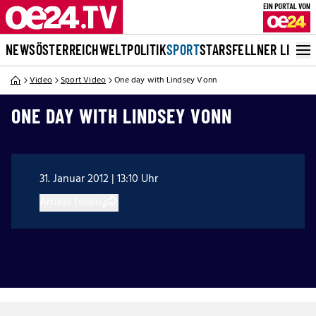
NEWS
ÖSTERREICH
WELT
POLITIK
SPORT
STARS
FELLNER LIVE
Video
Sport Video
One day with Lindsey Vonn
ONE DAY WITH LINDSEY VONN
31. Januar 2012 | 13:10 Uhr
Artikel teilen