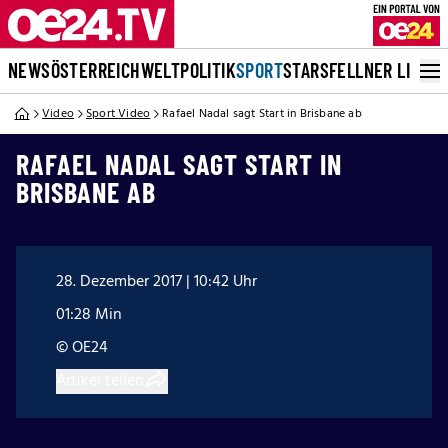
NEWS
ÖSTERREICH
WELT
POLITIK
SPORT
STARS
FELLNER LIVE
Video
Sport Video
Rafael Nadal sagt Start in Brisbane ab
RAFAEL NADAL SAGT START IN
BRISBANE AB
28. Dezember 2017 | 10:42 Uhr
01:28 Min
© OE24
Artikel teilen