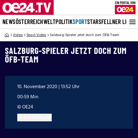
NEWS
ÖSTERREICH
WELT
POLITIK
SPORT
STARS
FELLNER LIVE
Video
Sport Video
Salzburg-Spieler jetzt doch zum ÖFB-Team
SALZBURG-SPIELER JETZT DOCH ZUM
ÖFB-TEAM
10. November 2020 | 13:52 Uhr
00:59 Min
© OE24
Artikel teilen