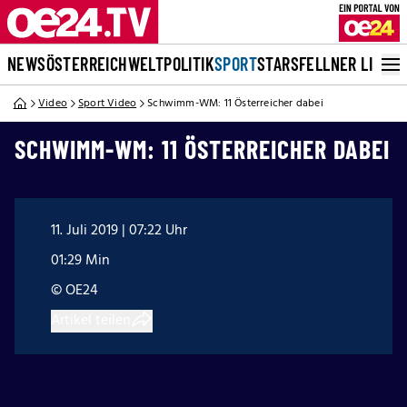
NEWS
ÖSTERREICH
WELT
POLITIK
SPORT
STARS
FELLNER LIVE
Video
Sport Video
Schwimm-WM: 11 Österreicher dabei
SCHWIMM-WM: 11 ÖSTERREICHER DABEI
11. Juli 2019 | 07:22 Uhr
01:29 Min
© OE24
Artikel teilen