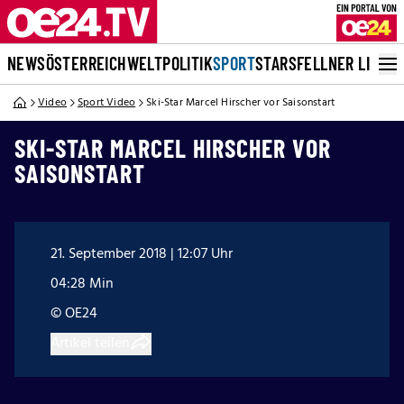
NEWS
ÖSTERREICH
WELT
POLITIK
SPORT
STARS
FELLNER LIVE
Video
Sport Video
Ski-Star Marcel Hirscher vor Saisonstart
SKI-STAR MARCEL HIRSCHER VOR
SAISONSTART
21. September 2018 | 12:07 Uhr
04:28 Min
© OE24
Artikel teilen