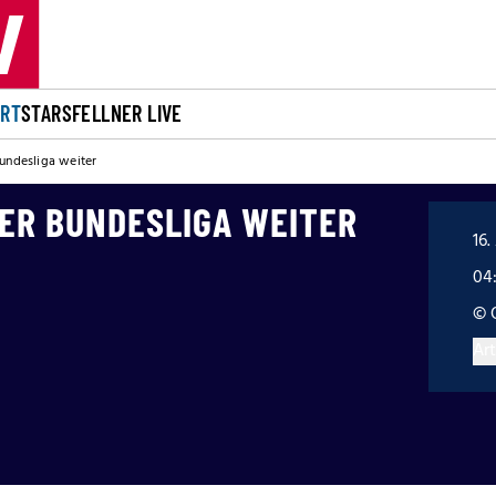
ORT
STARS
FELLNER LIVE
Bundesliga weiter
DER BUNDESLIGA WEITER
16.
04
© 
Art