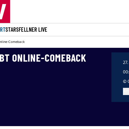
ORT
STARS
FELLNER LIVE
 Online-Comeback
IBT ONLINE-COMEBACK
27.
00
© 
Art