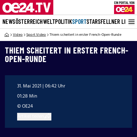
NEWS
ÖSTERREICH
WELT
POLITIK
SPORT
STARS
FELLNER LIVE
Video
Sport Video
Thiem scheitert in erster French-Open-Runde
THIEM SCHEITERT IN ERSTER FRENCH-
OPEN-RUNDE
31. Mai 2021 | 06:42 Uhr
01:28 Min
© OE24
Artikel teilen