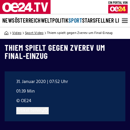
NEWS
ÖSTERREICH
WELT
POLITIK
SPORT
STARS
FELLNER LIVE
Video
Sport Video
Thiem spielt gegen Zverev um Final-Einzug
THIEM SPIELT GEGEN ZVEREV UM
FINAL-EINZUG
31. Januar 2020 | 07:52 Uhr
01:39 Min
© OE24
Artikel teilen