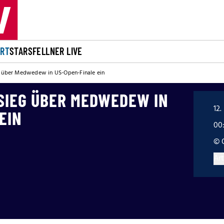
ORT
STARS
FELLNER LIVE
g über Medwedew in US-Open-Finale ein
 SIEG ÜBER MEDWEDEW IN
12.
EIN
00
© 
Art