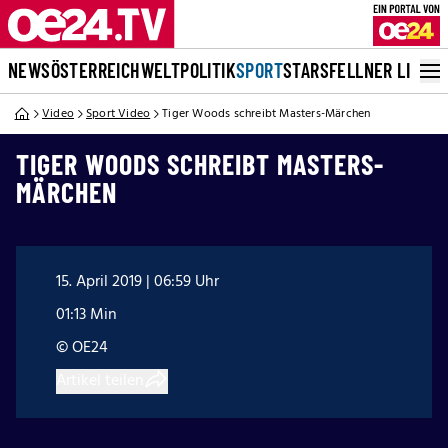
NEWS
ÖSTERREICH
WELT
POLITIK
SPORT
STARS
FELLNER LIVE
Video
Sport Video
Tiger Woods schreibt Masters-Märchen
TIGER WOODS SCHREIBT MASTERS-
MÄRCHEN
15. April 2019 | 06:59 Uhr
01:13 Min
© OE24
Artikel teilen