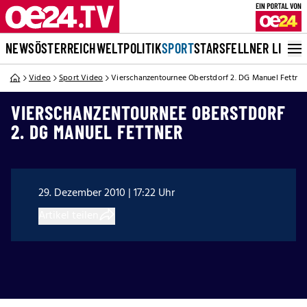
NEWS
ÖSTERREICH
WELT
POLITIK
SPORT
STARS
FELLNER LIVE
Video
Sport Video
Vierschanzentournee Oberstdorf 2. DG Manuel Fettner
VIERSCHANZENTOURNEE OBERSTDORF
2. DG MANUEL FETTNER
29. Dezember 2010 | 17:22 Uhr
Artikel teilen