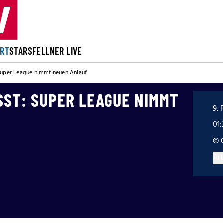
ORT
STARS
FELLNER LIVE
Super League nimmt neuen Anlauf
SST: SUPER LEAGUE NIMMT
9. 
01:
© 
Art