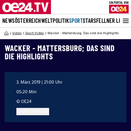
NEWS
ÖSTERREICH
WELT
POLITIK
SPORT
STARS
FELLNER LIVE
Video
Sport Video
Wacker - Mattersburg; Das sind die Highlights
WACKER - MATTERSBURG; DAS SIND
DIE HIGHLIGHTS
3. März 2019 | 21:00 Uhr
05:20 Min
© OE24
Artikel teilen