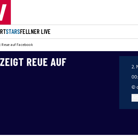
ORT
STARS
FELLNER LIVE
t Reue auf Facebook
ZEIGT REUE AUF
2. 
00
© 
Art