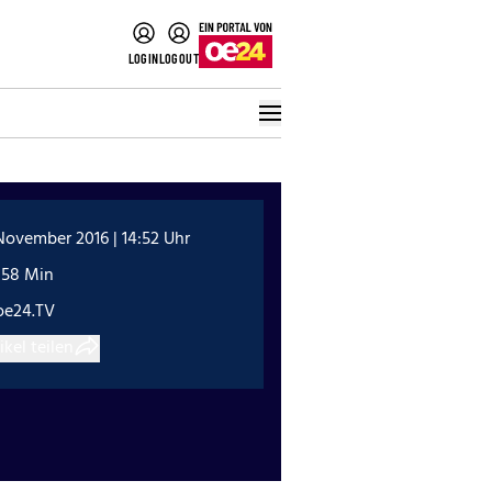
LOGIN
LOGOUT
November 2016 | 14:52 Uhr
:58 Min
oe24.TV
ikel teilen