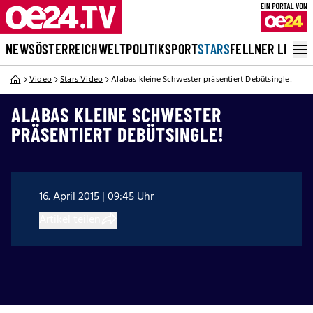
NEWS
ÖSTERREICH
WELT
POLITIK
SPORT
STARS
FELLNER LIVE
Video
Stars Video
Alabas kleine Schwester präsentiert Debütsingle!
ALABAS KLEINE SCHWESTER
PRÄSENTIERT DEBÜTSINGLE!
16. April 2015 | 09:45 Uhr
Artikel teilen