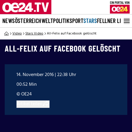
NEWS
ÖSTERREICH
WELT
POLITIK
SPORT
STARS
FELLNER LIVE
Video
Stars Video
All-Felix auf Facebook gelöscht
ALL-FELIX AUF FACEBOOK GELÖSCHT
14. November 2016 | 22:38 Uhr
00:52 Min
© OE24
Artikel teilen