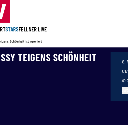
ORT
STARS
FELLNER LIVE
eigens Schönheit ist operiert
ISSY TEIGENS SCHÖNHEIT
8. 
01:
© 
Art