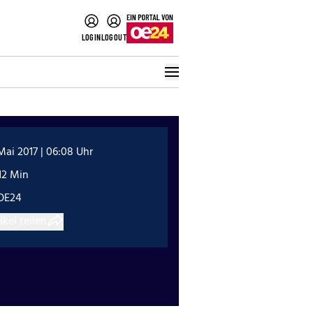
LOGIN
LOGOUT
Mai 2017 | 06:08 Uhr
12 Min
OE24
ikel teilen