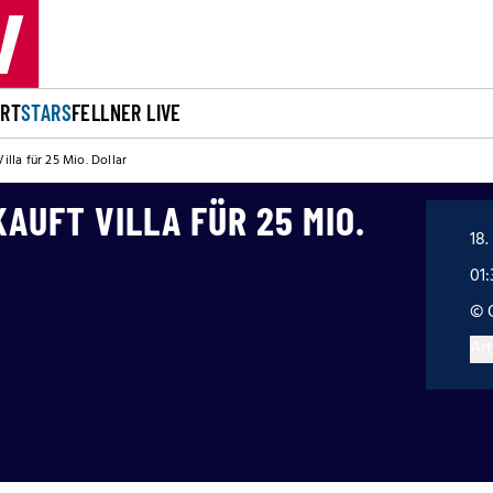
ORT
STARS
FELLNER LIVE
illa für 25 Mio. Dollar
KAUFT VILLA FÜR 25 MIO.
18.
01:
© 
Art