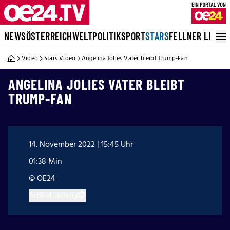
NEWS
ÖSTERREICH
WELT
POLITIK
SPORT
STARS
FELLNER LIVE
Video
Stars Video
Angelina Jolies Vater bleibt Trump-Fan
ANGELINA JOLIES VATER BLEIBT
TRUMP-FAN
14. November 2022 | 15:45 Uhr
01:38 Min
© OE24
Artikel teilen