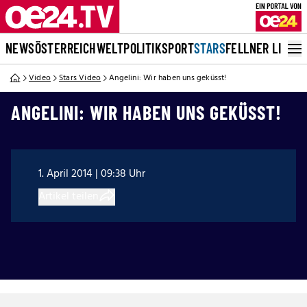
NEWS
ÖSTERREICH
WELT
POLITIK
SPORT
STARS
FELLNER LIVE
Video
Stars Video
Angelini: Wir haben uns geküsst!
ANGELINI: WIR HABEN UNS GEKÜSST!
1. April 2014 | 09:38 Uhr
Artikel teilen