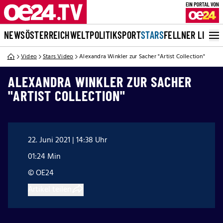
NEWS
ÖSTERREICH
WELT
POLITIK
SPORT
STARS
FELLNER LIVE
Video
Stars Video
Alexandra Winkler zur Sacher "Artist Collection"
ALEXANDRA WINKLER ZUR SACHER
"ARTIST COLLECTION"
22. Juni 2021 | 14:38 Uhr
01:24 Min
© OE24
Artikel teilen