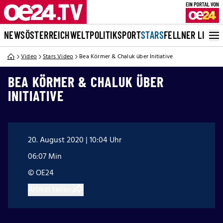
NEWS
ÖSTERREICH
WELT
POLITIK
SPORT
STARS
FELLNER LIVE
Video
Stars Video
Bea Körmer & Chaluk über Initiative
BEA KÖRMER & CHALUK ÜBER
INITIATIVE
20. August 2020 | 10:04 Uhr
06:07 Min
© OE24
Artikel teilen