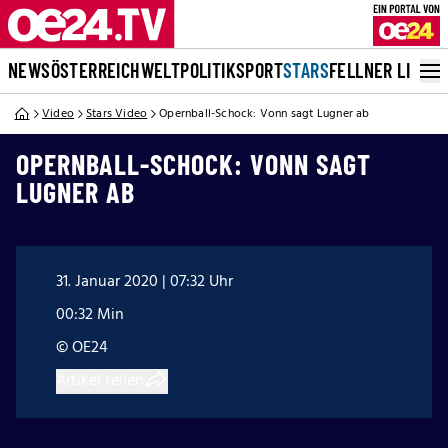
NEWS
ÖSTERREICH
WELT
POLITIK
SPORT
STARS
FELLNER LIVE
Video
Stars Video
Opernball-Schock: Vonn sagt Lugner ab
OPERNBALL-SCHOCK: VONN SAGT
LUGNER AB
31. Januar 2020 | 07:32 Uhr
00:32 Min
© OE24
Artikel teilen