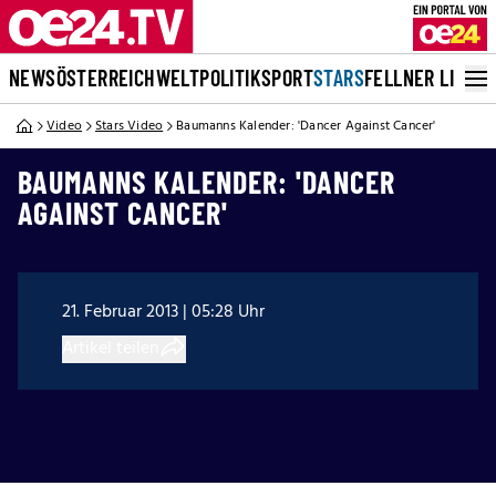
NEWS
ÖSTERREICH
WELT
POLITIK
SPORT
STARS
FELLNER LIVE
Video
Stars Video
Baumanns Kalender: 'Dancer Against Cancer'
BAUMANNS KALENDER: 'DANCER
AGAINST CANCER'
21. Februar 2013 | 05:28 Uhr
Artikel teilen