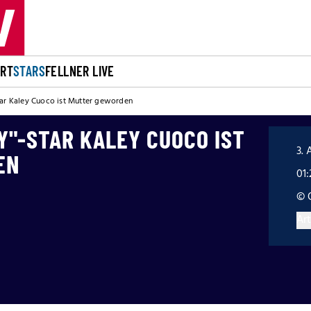
ORT
STARS
FELLNER LIVE
tar Kaley Cuoco ist Mutter geworden
Y"-STAR KALEY CUOCO IST
3. 
EN
01:
© 
Art