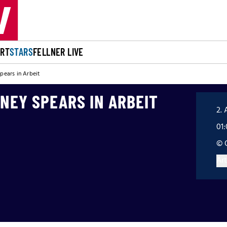
ORT
STARS
FELLNER LIVE
pears in Arbeit
TNEY SPEARS IN ARBEIT
2. 
01:
© 
Art