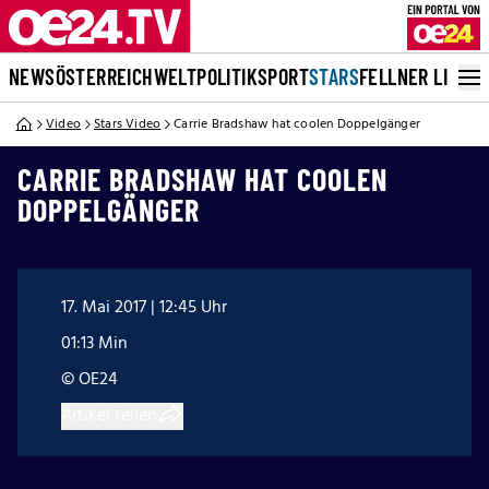
NEWS
ÖSTERREICH
WELT
POLITIK
SPORT
STARS
FELLNER LIVE
Video
Stars Video
Carrie Bradshaw hat coolen Doppelgänger
CARRIE BRADSHAW HAT COOLEN
DOPPELGÄNGER
17. Mai 2017 | 12:45 Uhr
01:13 Min
© OE24
Artikel teilen