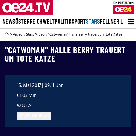
NEWS
ÖSTERREICH
WELT
POLITIK
SPORT
STARS
FELLNER LIVE
Video
Stars Video
"Catwoman" Halle Berry trauert um tote Katze
"CATWOMAN" HALLE BERRY TRAUERT
UM TOTE KATZE
15. Mai 2017 | 09:11 Uhr
01:03 Min
© OE24
Artikel teilen