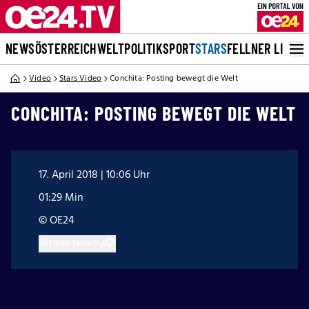
NEWS
ÖSTERREICH
WELT
POLITIK
SPORT
STARS
FELLNER LIVE
Video
Stars Video
Conchita: Posting bewegt die Welt
CONCHITA: POSTING BEWEGT DIE WELT
17. April 2018 | 10:06 Uhr
01:29 Min
© OE24
Artikel teilen