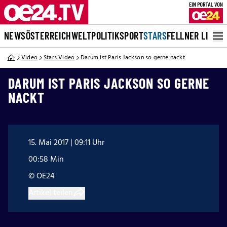
NEWS
ÖSTERREICH
WELT
POLITIK
SPORT
STARS
FELLNER LIVE
Video
Stars Video
Darum ist Paris Jackson so gerne nackt
DARUM IST PARIS JACKSON SO GERNE
NACKT
15. Mai 2017 | 09:11 Uhr
00:58 Min
© OE24
Artikel teilen