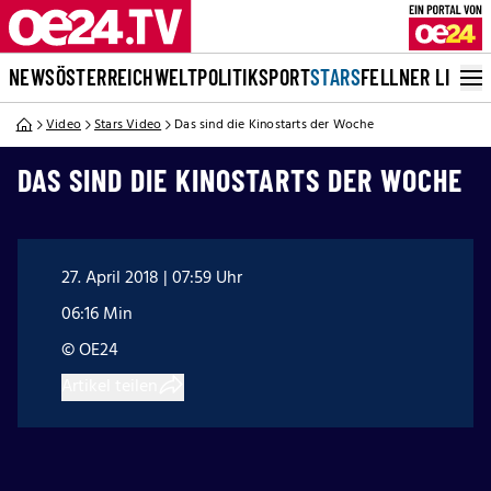
NEWS
ÖSTERREICH
WELT
POLITIK
SPORT
STARS
FELLNER LIVE
Video
Stars Video
Das sind die Kinostarts der Woche
DAS SIND DIE KINOSTARTS DER WOCHE
27. April 2018 | 07:59 Uhr
06:16 Min
© OE24
Artikel teilen