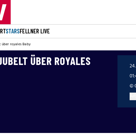
ORT
STARS
FELLNER LIVE
t über royales Baby
JUBELT ÜBER ROYALES
24.
01
© 
Art