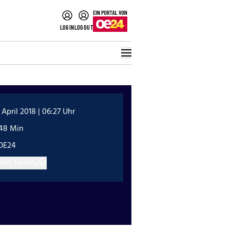
LOGIN
LOGOUT
 April 2018 | 06:27 Uhr
:48 Min
OE24
ikel teilen