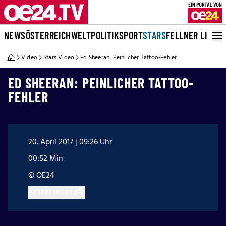
NEWS
ÖSTERREICH
WELT
POLITIK
SPORT
STARS
FELLNER LIVE
Video
Stars Video
Ed Sheeran: Peinlicher Tattoo-Fehler
ED SHEERAN: PEINLICHER TATTOO-
FEHLER
20. April 2017 | 09:26 Uhr
00:52 Min
© OE24
Artikel teilen