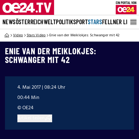
NEWS
ÖSTERREICH
WELT
POLITIK
SPORT
STARS
FELLNER LIVE
Video
Stars Video
Enie van der Meiklokjes: Schwanger mit 42
ENIE VAN DER MEIKLOKJES:
SCHWANGER MIT 42
4. Mai 2017 | 08:24 Uhr
00:44 Min
© OE24
Artikel teilen