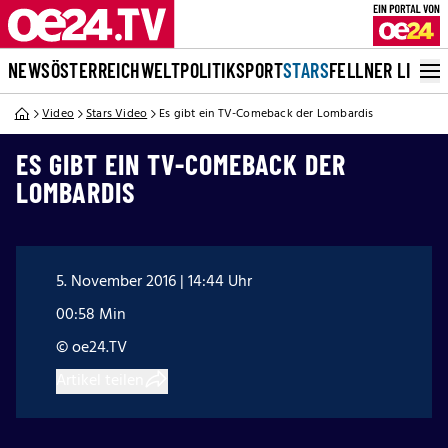
NEWS
ÖSTERREICH
WELT
POLITIK
SPORT
STARS
FELLNER LIVE
Video
Stars Video
Es gibt ein TV-Comeback der Lombardis
ES GIBT EIN TV-COMEBACK DER
LOMBARDIS
5. November 2016 | 14:44 Uhr
00:58 Min
© oe24.TV
Artikel teilen