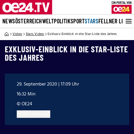
NEWS
ÖSTERREICH
WELT
POLITIK
SPORT
STARS
FELLNER LIVE
Video
Stars Video
Exklusiv-Einblick in die Star-Liste des Jahres
EXKLUSIV-EINBLICK IN DIE STAR-LISTE
DES JAHRES
29. September 2020 | 17:09 Uhr
16:32 Min
© OE24
Artikel teilen