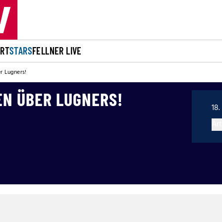
ORT
STARS
FELLNER LIVE
r Lugners!
EN ÜBER LUGNERS!
18.
Art