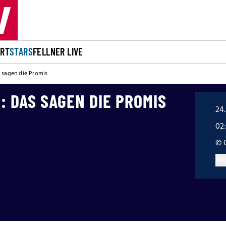
ORT
STARS
FELLNER LIVE
 sagen die Promis
 DAS SAGEN DIE PROMIS
24.
02
© 
Art